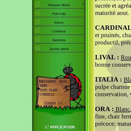
sucrée et agré
Arbustes fleuris
maturité aout.
Petit fruits
Arbres
CARDINAL
Conifères
et pruinés, ch
Bambous
productif, pré
Jeunes plants
LIVAL :
Rou
bonne conserva
ITALIA :
Bl
pulpe charnue
conservation, 
ORA :
Blanc
fine, chair fer
précoce; matur