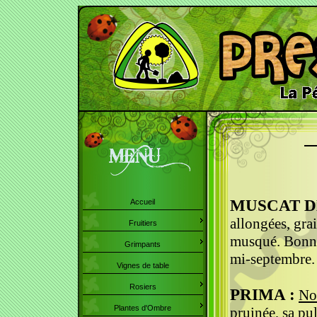
MUSCAT D
Accueil
allongées, grai
Fruitiers
musqué. Bonne 
Grimpants
mi-septembre.
Vignes de table
Rosiers
PRIMA :
No
Plantes d'Ombre
pruinée, sa pu