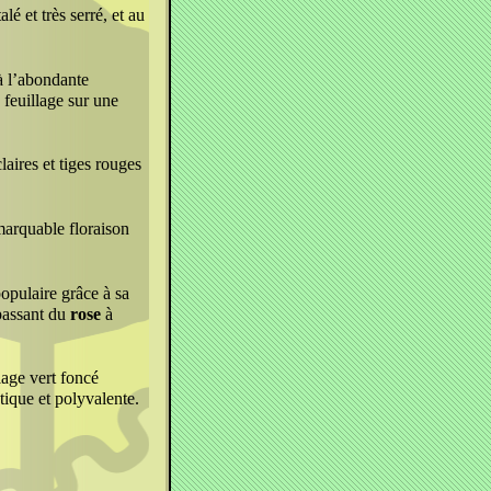
é et très serré, et au
à l’abondante
 feuillage sur une
laires et tiges rouges
marquable floraison
pulaire grâce à sa
assant du
rose
à
lage vert foncé
stique et polyvalente.