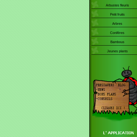
Arbustes fleuris
Petit fruits
Arbres
Conifères
Bambous
Jeunes plants