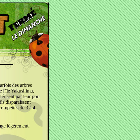
arfois des arbres
e l'île Yakushima,
risent par leur port
ls disparaissent
trompettes de 3 à 4
lage légèrement