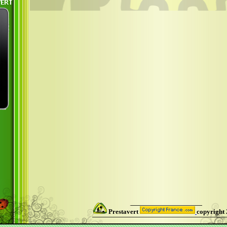
Prestavert
copyright