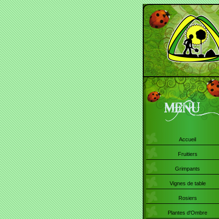
Accueil
Fruitiers
Grimpants
Vignes de table
Rosiers
Plantes d'Ombre