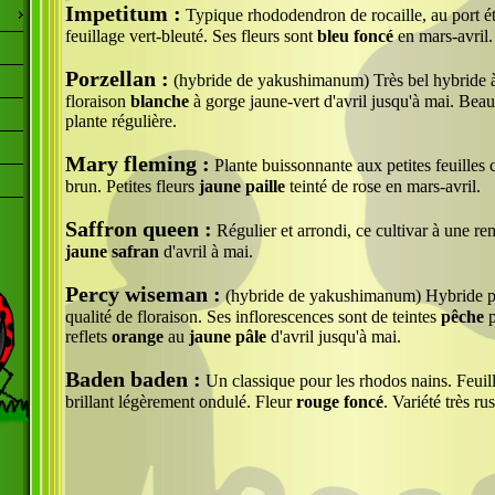
Impetitum :
Typique rhododendron de rocaille, au port étal
feuillage vert-bleuté. Ses fleurs sont
bleu foncé
en mars-avril.
Porzellan :
(hybride de yakushimanum) Très bel hybride 
floraison
blanche
à gorge jaune-vert d'avril jusqu'à mai. Beau
plante régulière.
Mary fleming :
Plante buissonnante aux petites feuilles c
brun. Petites fleurs
jaune paille
teinté de rose en mars-avril.
Saffron queen :
Régulier et arrondi, ce cultivar à une re
jaune safran
d'avril à mai.
Percy wiseman :
(hybride de yakushimanum) Hybride po
qualité de floraison. Ses inflorescences sont de teintes
pêche
p
reflets
orange
au
jaune pâle
d'avril jusqu'à mai.
Baden baden :
Un classique pour les rhodos nains. Feuil
brillant légèrement ondulé. Fleur
rouge foncé
. Variété très ru