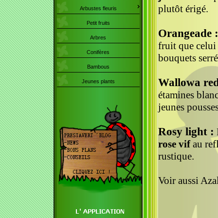
plutôt érigé.
Arbustes fleuris
Petit fruits
Orangeade 
Arbres
fruit que celui
Conifères
bouquets serrés
Bambous
Wallowa red
Jeunes plants
étamines blanc
jeunes pousses
Rosy light :
rose vif
au ref
rustique.
Voir aussi Aza