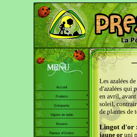
Les azalées de
d'azalées qui p
Accueil
en avril, avant
Fruitiers
soleil, contrai
Grimpants
de plantes de t
Vignes de table
Rosiers
Lingot d'or 
jaune or
uni p
Plantes d'Ombre