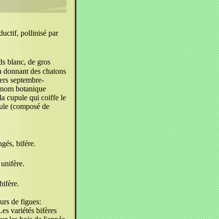
uctif, pollinisé par
ds blanc, de gros
 en donnant des chatons
vers septembre-
u nom botanique
la cupule qui coiffe le
gaule (composé de
ngés, bifére.
 unifère.
bifère.
urs de figues:
Les variétés bifères