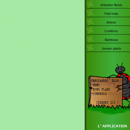
Arbustes fleuris
Petit fruits
Arbres
Conifères
Bambous
Jeunes plants