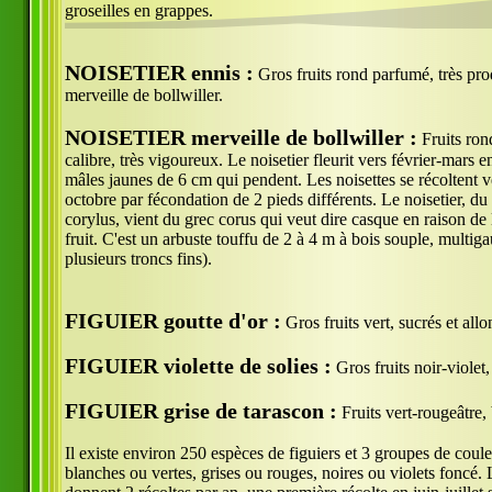
groseilles en grappes.
NOISETIER ennis :
Gros fruits rond parfumé, très prod
merveille de bollwiller.
NOISETIER merveille de bollwiller :
Fruits ron
calibre, très vigoureux. Le noisetier fleurit vers février-mars
mâles jaunes de 6 cm qui pendent. Les noisettes se récoltent 
octobre par fécondation de 2 pieds différents. Le noisetier, d
corylus, vient du grec corus qui veut dire casque en raison de 
fruit. C'est un arbuste touffu de 2 à 4 m à bois souple, multi
plusieurs troncs fins).
FIGUIER goutte d'or :
Gros fruits vert, sucrés et allo
FIGUIER violette de solies :
Gros fruits noir-violet,
FIGUIER grise de tarascon :
Fruits vert-rougeâtre, 
Il existe environ 250 espèces de figuiers et 3 groupes de coule
blanches ou vertes, grises ou rouges, noires ou violets foncé. 