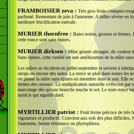
FRAMBOISIER zeva :
Très gros fruits coniques roug
parfumé. Remontant de juin à l'automne. A tailler sévère en h
meilleure fructification estivale.
MURIER thornfree :
Baies noires, grosses et fermes.
cette ronce sont sans épines.
MURIER dirksen :
Mûre géante allongée, de couleur no
Sans épines, cette variété est une amélioration de la mûre sau
Les mûres se récoltent en juillet-septembre et servent à fabriq
sirops ou encore des tartes. La ronce se plaît dans toutes les t
on plante la mûre sans épines en miombre dans le sud. Elle se
fientes des oiseaux. La multiplication naturelle s'effectue par 
marcotage dès qu'une branche touche le sol. Le nom ronce vie
rumicis qui signifie dard.
MYRTILLIER patriot :
Fruit ferme précoce de très b
vigoureux et productif. Convient aux sols des plus difficiles, f
l'automne, bonne résistance au phytophtora.