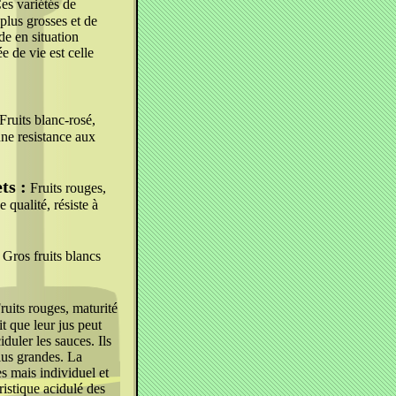
es variétés de
 plus grosses et de
de en situation
ée de vie est celle
Fruits blanc-rosé,
nne resistance aux
s :
Fruits rouges,
qualité, résiste à
Gros fruits blancs
ruits rouges, maturité
t que leur jus peut
duler les sauces. Ils
plus grandes. La
es mais individuel et
ristique acidulé des