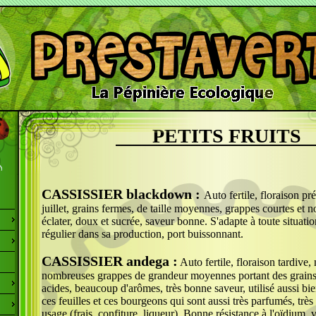
PETITS FRUITS
CASSISSIER blackdown :
Auto fertile, floraison pr
juillet, grains fermes, de taille moyennes, grappes courtes et 
éclater, doux et sucrée, saveur bonne. S'adapte à toute situation
régulier dans sa production, port buissonnant.
CASSISSIER andega :
Auto fertile, floraison tardive, 
nombreuses grappes de grandeur moyennes portant des grain
acides, beaucoup d'arômes, très bonne saveur, utilisé aussi bie
ces feuilles et ces bourgeons qui sont aussi très parfumés, très
usage (frais, confiture, liqueur). Bonne résistance à l'oïdium,