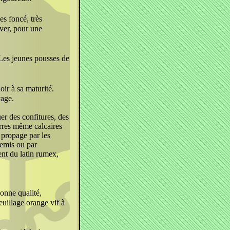
es foncé, très
iver, pour une
 Les jeunes pousses de
ir à sa maturité.
vage.
uer des confitures, des
erres même calcaires
 propage par les
semis ou par
nt du latin rumex,
onne qualité,
euillage orange vif à