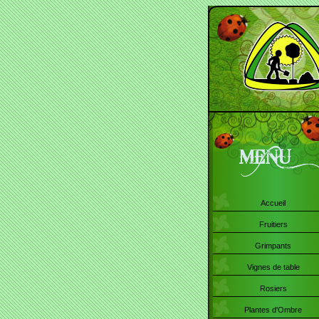
Accueil
Fruitiers
Grimpants
Vignes de table
Rosiers
Plantes d'Ombre