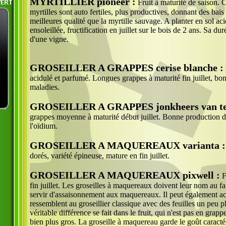
MYRTILLIER pioneer :
Fruit à maturité de saison. C
myrtilles sont auto fertiles, plus productives, donnant des bais
meilleures qualité que la myrtille sauvage. A planter en sol aci
ensoleillée, fructification en juillet sur le bois de 2 ans. Sa dur
d'une vigne.
GROSEILLER A GRAPPES cerise blanche :
acidulé et parfumé. Longues grappes à maturité fin juillet, bo
maladies.
GROSEILLER A GRAPPES jonkheers van tet
grappes moyenne à maturité début juillet. Bonne production de 
l'oïdium.
GROSEILLER A MAQUEREAUX varianta :
dorés, variété épineuse, mature en fin juillet.
GROSEILLER A MAQUEREAUX pixwell :
F
fin juillet. Les groseilles à maquereaux doivent leur nom au fai
servir d'assaisonnement aux maquereaux. Il peut également aci
ressemblent au groseillier classique avec des feuilles un peu 
véritable différence se fait dans le fruit, qui n'est pas en grapp
bien plus gros. La groseille à maquereau garde le goût caracté