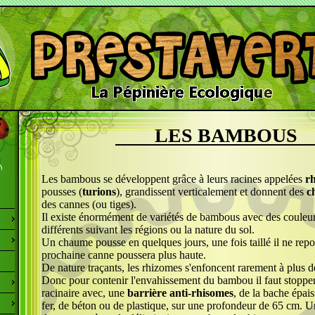
LES BAMBOUS
Les bambous se développent grâce à leurs racines appelées
r
pousses (
turions
), grandissent verticalement et donnent des
c
des cannes (ou tiges).
Il existe énormément de variétés de bambous avec des couleur
différents suivant les régions ou la nature du sol.
Un chaume pousse en quelques jours, une fois taillé il ne repo
prochaine canne poussera plus haute.
De nature traçants, les rhizomes s'enfoncent rarement à plus 
Donc pour contenir l'envahissement du bambou il faut stoppe
racinaire avec, une
barrière anti-rhisomes
, de la bache épai
fer, de béton ou de plastique, sur une profondeur de 65 cm. Un 