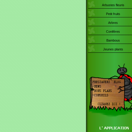
Arbustes fleuris
Petit fruits
Arbres
Conifères
Bambous
Jeunes plants