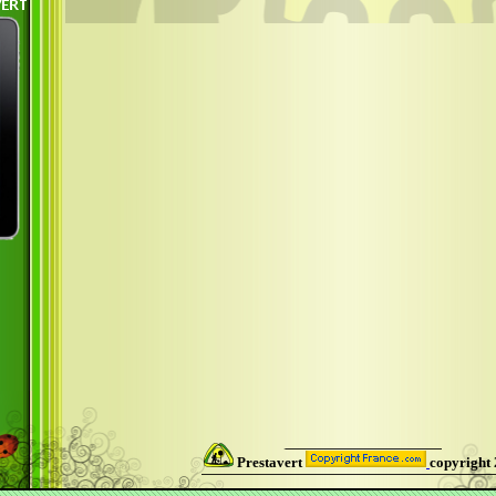
Prestavert
copyright