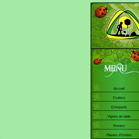
Accueil
Fruitiers
Grimpants
Vignes de table
Rosiers
Plantes d'Ombre