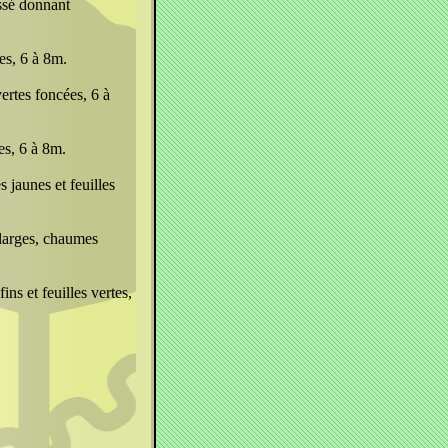
ssé donnant
es, 6 à 8m.
ertes foncées, 6 à
es, 6 à 8m.
jaunes et feuilles
 larges, chaumes
ns et feuilles vertes,
.