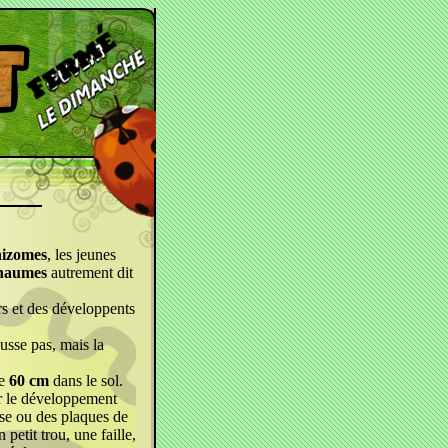
hizomes
, les jeunes
haumes
autrement dit
s et des développents
usse pas, mais la
de
60 cm
dans le sol.
r le développement
sse ou des plaques de
petit trou, une faille,