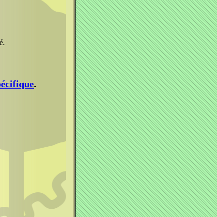
é.
pécifique
.