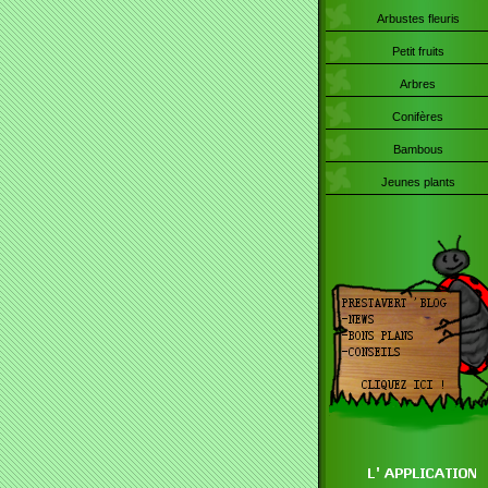
Arbustes fleuris
Petit fruits
Arbres
Conifères
Bambous
Jeunes plants