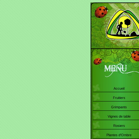
Accueil
Fruitiers
Grimpants
Vignes de table
Rosiers
Plantes d'Ombre