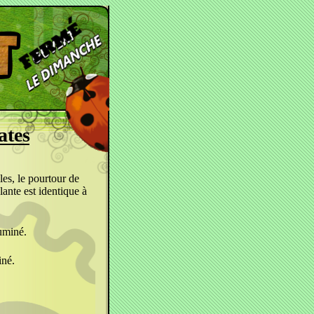
ates
les, le pourtour de
lante est identique à
luminé.
iné.