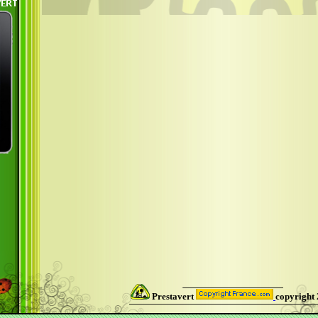
Prestavert
copyright