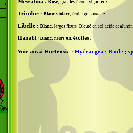
Messalina :
Rose
, grandes fleurs, vigoureux.
Tricolor :
Blanc violacé
, feuillage panaché.
Libelle :
Blanc
, larges fleurs. Bleuté en sol acide et alumin
Hanabi :
en étoiles.
Blanc
, fleurs
Voir aussi Hortensia :
Hydrangea
;
Boule
;
s