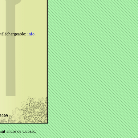
téléchargeable:
info
.
 2009
int andré de Cubzac,