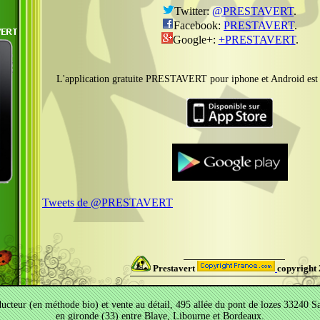
Twitter:
@PRESTAVERT
.
Facebook:
PRESTAVERT
.
Google+:
+PRESTAVERT
.
L'application gratuite PRESTAVERT pour iphone et Android est 
Tweets de @PRESTAVERT
Prestavert
copyright
eur (en méthode bio) et vente au détail, 495 allée du pont de lozes 33240 Sa
en gironde (33) entre Blaye, Libourne et Bordeaux.