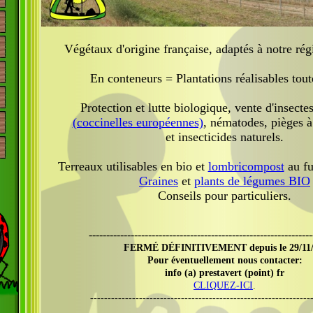
Végétaux d'origine française, adaptés à notre régi
En conteneurs = Plantations réalisables tout
Protection et lutte biologique, vente d'insectes
(coccinelles européennes)
, nématodes, pièges 
et insecticides naturels.
Terreaux utilisables en bio et
lombricompost
au fu
Graines
et
plants de légumes BIO
Conseils pour particuliers.
----------------------------------------------------------------
FERMÉ DÉFINITIVEMENT depuis le 29/11/
Pour éventuellement nous contacter:
info (a) prestavert (point) fr
CLIQUEZ-ICI
.
---------------------------------------------------------------