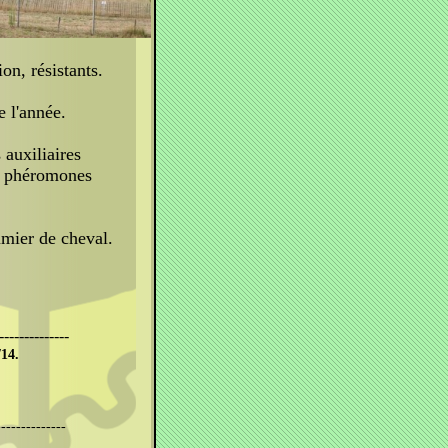
on, résistants.
e l'année.
 auxiliaires
à phéromones
mier de cheval.
--------------
14.
--------------