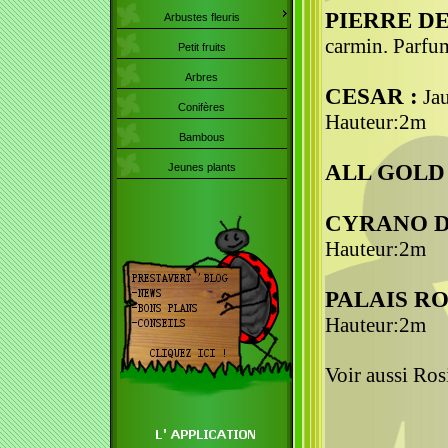
PIERRE D
Arbustes fleuris
carmin. Parfu
Petit fruits
Arbres
CESAR :
Jau
Conifères
Hauteur:2m
Bambous
ALL GOLD 
Jeunes plants
CYRANO D
Hauteur:2m
PALAIS RO
Hauteur:2m
Voir aussi Ros