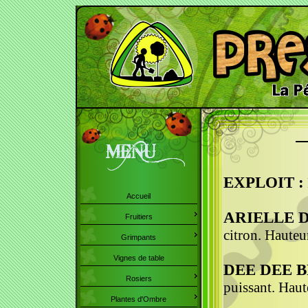
EXPLOIT :
Accueil
ARIELLE 
Fruitiers
citron. Haute
Grimpants
Vignes de table
DEE DEE 
Rosiers
puissant. Hau
Plantes d'Ombre