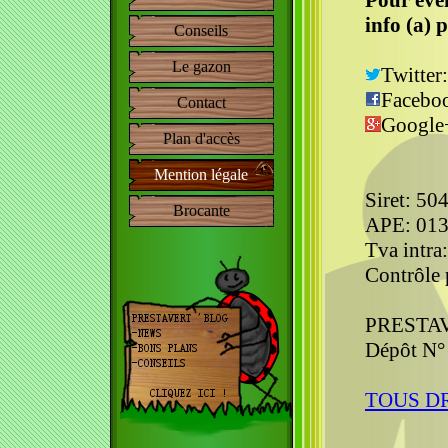
Pour éve
info (a) 
Conseils
Le gazon
Twitter
Facebo
Contact
Google
Plan d'accès
Mention légale
Siret: 50
Brocante
APE: 01
Tva intr
Contrôle
PRESTAVE
Dépôt N°
TOUS D