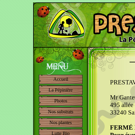
Accueil
PRESTA
La Pépinière
Mr Gante
Photos
495 allée
33240 Sa
Nos substrats
Nos plantes
FERMÉ D
Lutte Bio