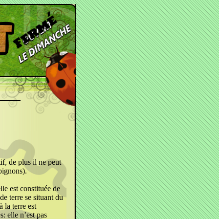
if, de plus il ne peut
mpignons).
lle est constituée de
e terre se situant du
la terre est
: elle n’est pas