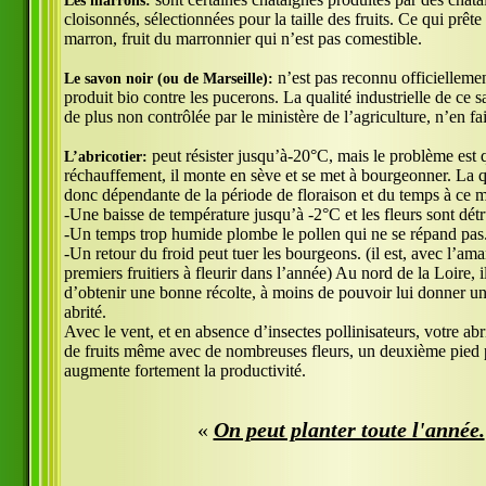
Les marrons:
cloisonnés, sélectionnées pour la taille des fruits. Ce qui prêt
marron, fruit du marronnier qui n’est pas comestible.
n’est pas reconnu officiellem
Le savon noir (ou de Marseille):
produit bio contre les pucerons. La qualité industrielle de ce s
de plus non contrôlée par le ministère de l’agriculture, n’en fai
peut résister jusqu’à-20°C, mais le problème est 
L’abricotier:
réchauffement, il monte en sève et se met à bourgeonner. La qu
donc dépendante de la période de floraison et du temps à ce 
-Une baisse de température jusqu’à -2°C et les fleurs sont détr
-Un temps trop humide plombe le pollen qui ne se répand pas
-Un retour du froid peut tuer les bourgeons. (il est, avec l’ama
premiers fruitiers à fleurir dans l’année) Au nord de la Loire, il
d’obtenir une bonne récolte, à moins de pouvoir lui donner 
abrité.
Avec le vent, et en absence d’insectes pollinisateurs, votre ab
de fruits même avec de nombreuses fleurs, un deuxième pied 
augmente fortement la productivité.
«
On peut planter toute l'année.