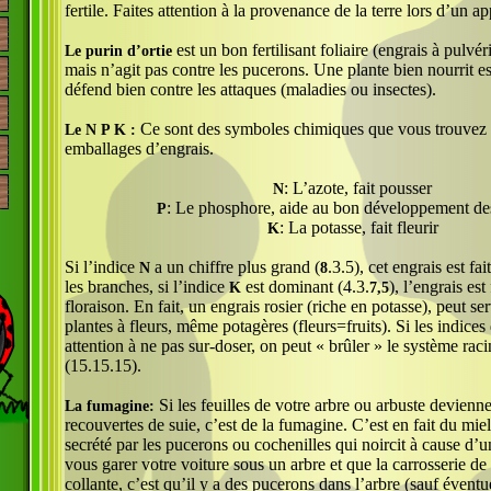
fertile. Faites attention à la provenance de la terre lors d’un a
est un bon fertilisant foliaire (engrais à pulvéri
Le purin d’ortie
mais n’agit pas contre les pucerons. Une plante bien nourrit es
défend bien contre les attaques (maladies ou insectes).
Ce sont des symboles chimiques que vous trouvez s
Le N P K :
emballages d’engrais.
: L’azote, fait pousser
N
: Le phosphore, aide au bon développement des
P
: La potasse, fait fleurir
K
Si l’indice
a un chiffre plus grand (
.3.5), cet engrais est fa
N
8
les branches, si l’indice
est dominant (4.3.
), l’engrais est
K
7,5
floraison. En fait, un engrais rosier (riche en potasse), peut se
plantes à fleurs, même potagères (fleurs=fruits). Si les indices
attention à ne pas sur-doser, on peut « brûler » le système rac
(15.15.15).
Si les feuilles de votre arbre ou arbuste devien
La fumagine:
recouvertes de suie, c’est de la fumagine. C’est en fait du miel
secrété par les pucerons ou cochenilles qui noircit à cause d
vous garer votre voiture sous un arbre et que la carrosserie de 
collante, c’est qu’il y a des pucerons dans l’arbre (sauf évent