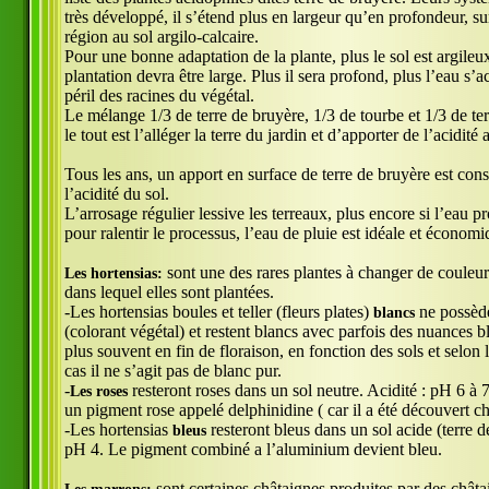
très développé, il s’étend plus en largeur qu’en profondeur, su
région au sol argilo-calcaire.
Pour une bonne adaptation de la plante, plus le sol est argileux
plantation devra être large. Plus il sera profond, plus l’eau s
péril des racines du végétal.
Le mélange 1/3 de terre de bruyère, 1/3 de tourbe et 1/3 de terr
le tout est l’alléger la terre du jardin et d’apporter de l’acidit
Tous les ans, un apport en surface de terre de bruyère est cons
l’acidité du sol.
L’arrosage régulier lessive les terreaux, plus encore si l’eau p
pour ralentir le processus, l’eau de pluie est idéale et économi
sont une des rares plantes à changer de couleur
Les hortensias:
dans lequel elles sont plantées.
-Les hortensias boules et teller (fleurs plates)
ne possède
blancs
(colorant végétal) et restent blancs avec parfois des nuances b
plus souvent en fin de floraison, en fonction des sols et selon 
cas il ne s’agit pas de blanc pur.
-
resteront roses dans un sol neutre. Acidité : pH 6 à 
Les roses
un pigment rose appelé delphinidine ( car il a été découvert c
-Les hortensias
resteront bleus dans un sol acide (terre d
bleus
pH 4. Le pigment combiné a l’aluminium devient bleu.
sont certaines châtaignes produites par des châtai