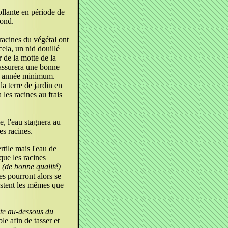
ollante en période de
fond.
 racines du végétal ont
cela, un nid douillé
r de la motte de la
 assurera une bonne
une année minimum.
la terre de jardin en
 les racines au frais
e, l'eau stagnera au
es racines.
rtile mais l'eau de
 que les racines
u
(de bonne qualité)
es pourront alors se
estent les mêmes que
uste au-dessous du
le afin de tasser et