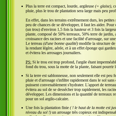
Plus la terre est compact, lourde, argileuse
(= glaise)
, c
pluie, plus le trou de plantation sera large mais peu pro
En effet, dans les terrains extrêmement durs, les petites
peu de chances de se développer, il faut les aider. Pour 
(un trou) d'environ 1,5 fois la hauteur et 3 fois la largeu
plante, composé de 50% terreaux, 50% terre de jardin,
croissance des racines et une facilité d'arrosage, sur 
Le terreau
(d'une bonne qualité)
modifie la structure de 
la rendant légère, aérée, et à un effet éponge qui gardera
et évitera les arrosages journaliers.
PS:
Si le trou est trop profond, l'argile étant imperméabl
fond du trou, sous la motte de la plante, faisant pourrir l
Si la terre est sablonneuse, non seulement elle est peu fe
pluie et d'arrosage s'infiltre rapidement dans le sol sans
puissent convenablement s'hydrater. L'apport de terrea
évitera au sol de se dessécher trop rapidement, les racin
développer. Les dimensions et la quantité de terreaux r
pour un sol argilo-calcaire.
Une fois la plantation finie
( ! le haut de la motte est j
niveau du sol !)
un arrosage très copieux est indispensab