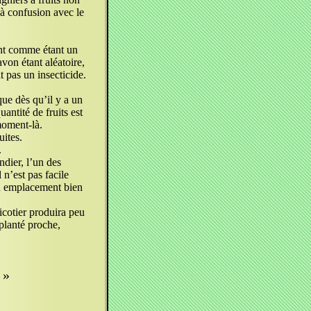
e à confusion avec le
ent comme étant un
avon étant aléatoire,
t pas un insecticide.
que dès qu’il y a un
antité de fruits est
moment-là.
uites.
.
ndier, l’un des
 n’est pas facile
un emplacement bien
ricotier produira peu
planté proche,
»