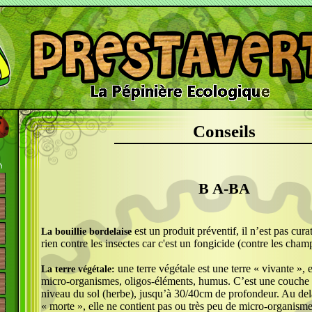
Conseils
B A-BA
est un produit préventif, il n’est pas curat
La bouillie bordelaise
rien contre les insectes car c'est un fongicide (contre les cha
une terre végétale est une terre « vivante », e
La terre végétale:
micro-organismes, oligos-éléments, humus. C’est une couche d
niveau du sol (herbe), jusqu’à 30/40cm de profondeur. Au delà 
« morte », elle ne contient pas ou très peu de micro-organismes