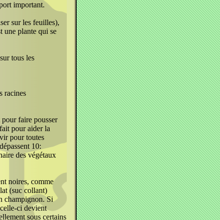
pport important.
ser sur les feuilles),
t une plante qui se
ur tous les
 racines
it pour faire pousser
 fait pour aider la
rvir pour toutes
 dépassent 10:
inaire des végétaux
nent noires, comme
lat (suc collant)
’un champignon. Si
celle-ci devient
uellement sous certains