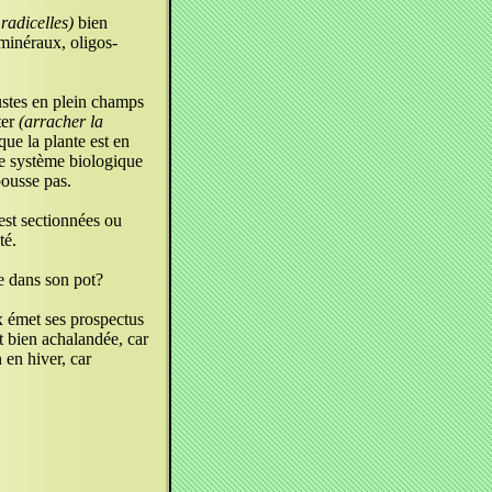
 radicelles)
bien
 minéraux, oligos-
bustes en plein champs
ter
(arracher la
sque la plante est en
 le système biologique
pousse pas.
'est sectionnées ou
té.
e dans son pot?
x émet ses prospectus
t bien achalandée, car
n en hiver, car