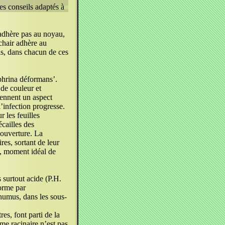
es conseils adaptés à
’adhère pas au noyau,
chair adhère au
as, dans chacun de ces
hrina déformans’.
 de couleur et
rennent un aspect
l’infection progresse.
 les feuilles
écailles des
 ouverture. La
res, sortant de leur
s, moment idéal de
 surtout acide (P.H.
forme par
 humus, dans les sous-
es, font parti de la
ème racinaire n’est pas