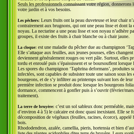
Seuls les professionnels connaissant votre région, donnerons l
votre jardin et à vos besoins.
Leurs fruits ont la peau duveteuse et leur chair n
Les pêchers:
contrairement aux brugnons, qui ont une peau lisse et dont la 
noyau. La nectarine a une peau lisse et son noyau n’adhère p
groupes, il existe des fruits à chair blanche ou à chair jaune.
est une maladie du pêcher due au champignon ‘Tap
La cloque:
Elle s’attaque aux feuilles, aux jeunes pousses, elles changent
deviennent généralement rouges ou vert pâle. Surtout, elles p
tordu et enroulé puis s’épaississent et se boursouflent lorsque 
Les spores du champignon ‘Taphrina deformans’, produites sur
infectées, sont capables de subsister toute une saison sous les 
bourgeons, et de s’y infiltrer au printemps suivant lors de leur
première infection se produit donc lorsque les bourgeons foliai
dormance, commencent à gonfler puis à s’ouvrir (février/mar
traitement).
c’est un sol sableux donc perméable, mais
La terre de bruyère:
d’environ 4 à 5) le calcaire est donc quasi inexistant. Elle se 
décomposition de végétaux (feuilles, racines, écorce), appelé
bois.
Rhododendron, azalée, camellia, pieris, hortensia et bien d’autr
liste des plantes acidophiles dites terre de bruyère. Leurs syst