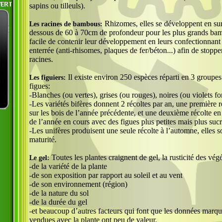
sapins ou tilleuls).
Rhizomes, elles se développent en sur
Les racines de bambous:
dessous de 60 à 70cm de profondeur pour les plus grands bam
facile de contenir leur développement en leurs confectionnant
enterrée (anti-rhisomes, plaques de fer/béton...) afin de stopp
racines.
Il existe environ 250 espèces réparti en 3 groupes
Les figuiers:
figues:
-Blanches (ou vertes), grises (ou rouges), noires (ou violets fo
-Les variétés bifères donnent 2 récoltes par an, une première ré
sur les bois de l’année précédente, et une deuxième récolte en
de l’année en cours avec des figues plus petites mais plus suc
-Les unifères produisent une seule récolte à l’automne, elles s
maturité.
Toutes les plantes craignent de gel, la rusticité des vé
Le gel:
-de la variété de la plante
-de son exposition par rapport au soleil et au vent
-de son environnement (région)
-de la nature du sol
-de la durée du gel
-et beaucoup d’autres facteurs qui font que les données marqué
vendues avec la plante ont peu de valeur.