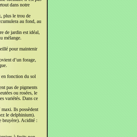
rtout dans notre
, plus le trou de
’accumulera au fond, au
e de jardin est idéal,
é au mélange.
eillé pour maintenir
rovient d’un forage,
que.
 en fonction du sol
nt pas de pigments
leutées ou rosées, le
les variétés. Dans ce
7 maxi. Ils possèdent
hez le delphinium).
e bruyère). Acidité :
gniers à fruits non