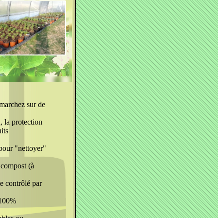
marchez sur de
, la protection
its
 pour "nettoyer"
 compost (à
e contrôlé par
t 100%