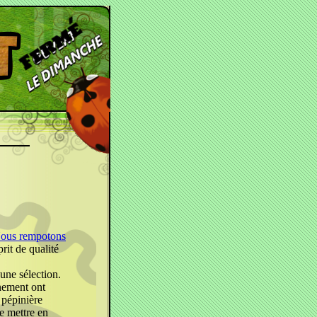
ous rempotons
rit de qualité
 une sélection.
nnement ont
 pépinière
e mettre en