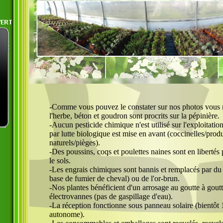
-Comme vous pouvez le constater sur nos photos vous 
l'herbe, béton et goudron sont procrits sur la pépinière.
-Aucun pesticide chimique n'est utilisé sur l'exploitation
par lutte biologique est mise en avant (coccinelles/produ
naturels/pièges).
-Des poussins, coqs et poulettes naines sont en libertés
le sols.
-Les engrais chimiques sont bannis et remplacés par du
base de fumier de cheval) ou de l'or-brun.
-Nos plantes bénéficient d'un arrosage au goutte à goutt
électrovannes (pas de gaspillage d'eau).
-La réception fonctionne sous panneau solaire (bientô
autonome).