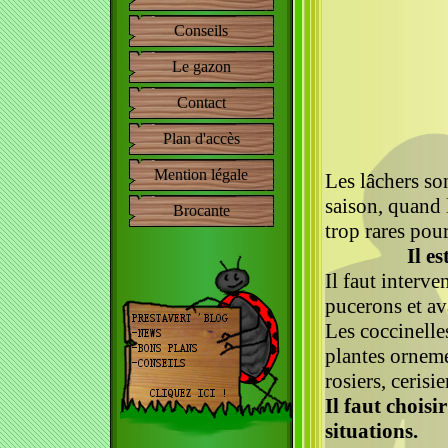
Conseils
Le gazon
Contact
Plan d'accès
Mention légale
Les lâchers so
saison, quand 
Brocante
trop rares pou
Il e
Il faut interve
pucerons et ava
Les coccinelles
plantes orneme
rosiers, cerisier
Il faut choisi
situations.