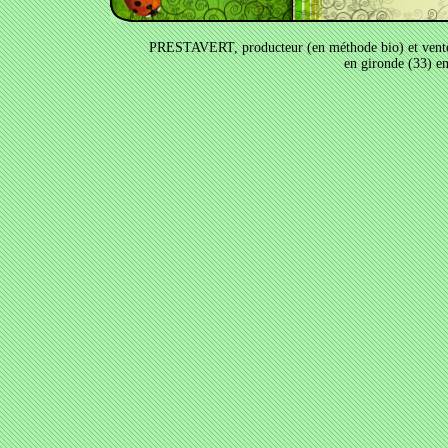
PRESTAVERT, producteur (en méthode bio) et vente a
en gironde (33) e