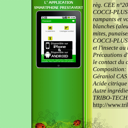
règ. CEE n°2
COCCI-PLUS est
rampants et v
blanches (aleu
mites, punaise
COCCI-PLUS est
et l'insecte a
Précautions d'
le contact du 
Composition: i
Géraniol CAS
Acide citriqu
Autre ingrédie
TRIBO-TECH
http://www.tri