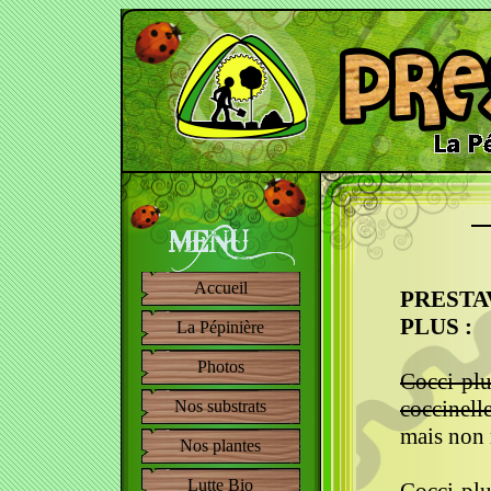
Accueil
PRESTA
PLUS :
La Pépinière
Photos
Cocci-plu
coccinelle
Nos substrats
mais non 
Nos plantes
Lutte Bio