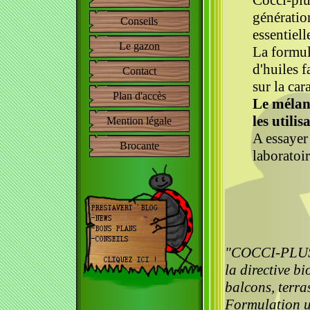
Cocci-plu
génératio
Conseils
essentiell
Le gazon
La formul
d'huiles f
Contact
sur la car
Plan d'accès
Le mélang
les utili
Mention légale
A essayer
Brocante
laboratoir
"COCCI-PLUS e
la directive b
balcons, terra
Formulation ut